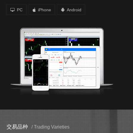
PC
iPhone
Android
交易品种
/ Trading Varieties