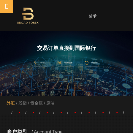
登录
交易订单直接到国际银行
闪电式交易
15层订单执行深度
可靠的流通性
外汇
/
股指
/
贵金属
/
原油
/
/
/
/
/
/
/
/
/
/
/
/
/
/
/
/
/
/
/
/
/
/
/
/
/
/
/
/
/
/
/
/
/
/
/
账户类型
/ Account Type